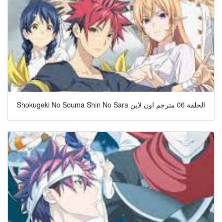
Shokugeki No Souma Shin No Sara الحلقة 06 مترجم اون لاين