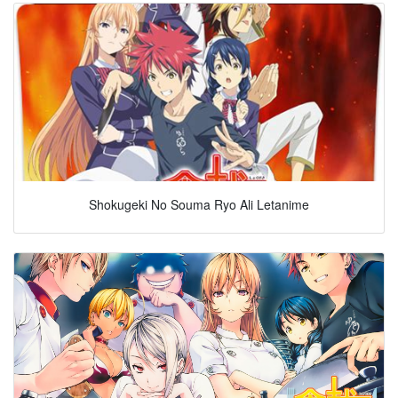
Shokugeki No Souma Ryo Ali Letanime