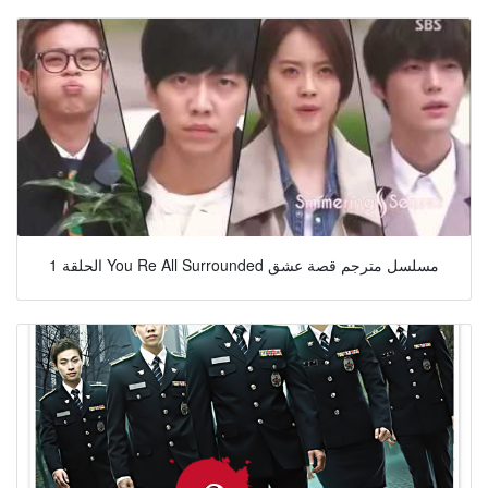
الحلقة 1 You Re All Surrounded مسلسل مترجم قصة عشق