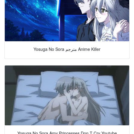
Yosuga No Sora مترجم Anime Killer
Yosuga No Sora Amv Princesses Don T Cry Youtube