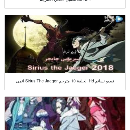
انمي Sirius The Jaeger الحلقة 10 مترجم Hd فيديو نسائم