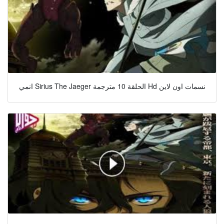
انمي Sirius The Jaeger الحلقة 10 مترجمة Hd نسمات اون لاين