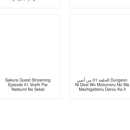
الحلقة 01 من أنمي Dungeon
Sakura Quest Streaming
Episode 01 Vostfr Par
Ni Deai Wo Motomeru No Wa
Natsumi No Sekai
Machigatteiru Darou Ka Ii