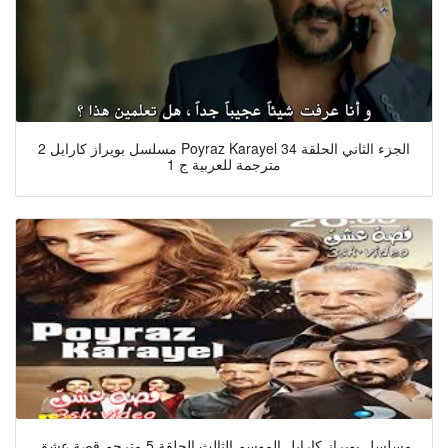
مسلسل بويراز كارايل 2 Poyraz Karayel الجزء الثاني الحلقة 34
مترجمة للعربية ج 1
مسلسل بويراز كارايل الموسم الثالث الحلقة 5 مترجم قصة عشق