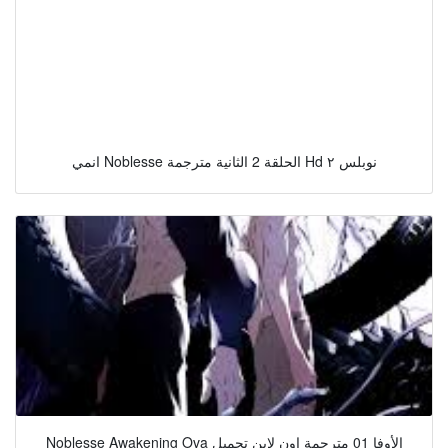
انمي Noblesse الحلقة 2 الثانية مترجمة Hd نوبلس ٢
Noblesse Awakening Ova الأوفا 01 مترجمة اون لاين تحميل